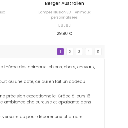
Berger Australien
aux
Lampes Illusion 3D – Animaux
personnalisées
29,90 €
1
2
3
4
le thème des animaux : chiens, chats, chevaux,
t ou une date, ce qui en fait un cadeau
e précision exceptionnelle. Grâce à leurs 16
 une ambiance chaleureuse et apaisante dans
niversaire ou pour décorer une chambre