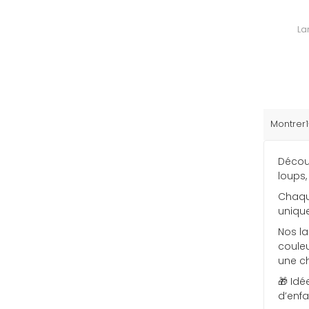
La
Montrer1
Découv
loups
Chaqu
uniqu
Nos la
coule
une c
🎁 Id
d’enfa