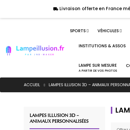
Livraison offerte en France mé
local_shipping
SPORTS
VÉHICULES
INSTITUTIONS & ASSOS
LAMPE SUR MESURE
C
A PARTIR DE VOS PHOTOS
ACCUEIL
LAMPES ILLUSION 3D – ANIMAUX PERSONNA
LAM
LAMPES ILLUSION 3D –
ANIMAUX PERSONNALISÉES
Offrez 