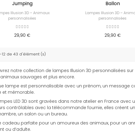
Jumping
Ballon
mpes Illusion 3D – Animaux
Lampes Illusion 3D – Anim
personnalisées
personnalisées
29,90 €
29,90 €
-12 de 43 d'élément (s)
rez notre collection de lampes Illusion 3D personnalisées sur 
, animaux sauvages et plus encore.
e lampe est personnalisable avec un prénom, un message cour
e et mémorable.
mpes LED 3D sont gravées dans notre atelier en France avec un
urs contrôlables avec la télécommande fournie, elles créent
hambre, un salon ou un bureau.
ée cadeau parfaite pour un amoureux des animaux, pour un an
nt ou d’adulte.