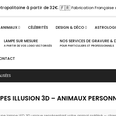
🇫🇷
tropolitaine à partir de 32€.
Fabrication Française 
ANIMAUX
CÉLÉBRITÉS
DESIGN & DÉCO
ASTROLOGI
LAMPE SUR MESURE
NOS SERVICES DE GRAVURE & 
A PARTIR DE VOS LOGO VECTORISÉS
POUR PARTICULIERS ET PROFESSIONNELS
ONTACT
LISÉES
PES ILLUSION 3D – ANIMAUX PERSONN
une lampe LED 3D unique représentant votre animal préféré — chien, c