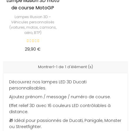
Lampe illusion 3D moto
de course MotoGP
Lampes Illusion 3D –
Véhicules personnalisés
(voitures, motos, camions,
aéro, BTP)
29,90 €
Montrer1-1 de 1 d'élément (s)
Découvrez nos lampes LED 3D Ducati
personnalisables.
Ajoutez prénom / message / numéro de course.
Effet relief 3D avec 16 couleurs LED contrôlables à
distance.
🎁 Idéal pour passionnés de Ducati, Panigale, Monster
ou Streetfighter.