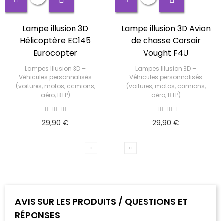
Lampe illusion 3D
Lampe illusion 3D Avion
Hélicoptère EC145
de chasse Corsair
Eurocopter
Vought F4U
Lampes Illusion 3D –
Lampes Illusion 3D –
Véhicules personnalisés
Véhicules personnalisés
(voitures, motos, camions,
(voitures, motos, camions,
aéro, BTP)
aéro, BTP)
29,90 €
29,90 €
AVIS SUR LES PRODUITS / QUESTIONS ET
RÉPONSES