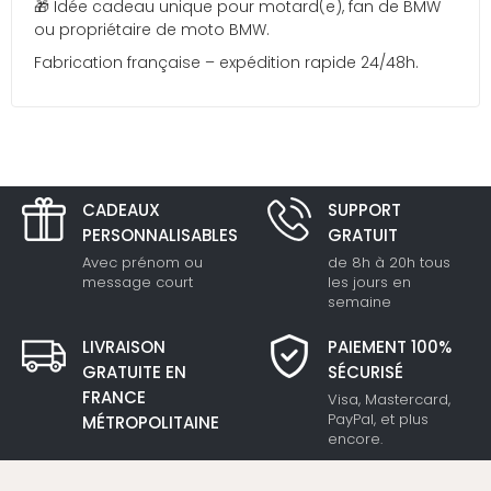
🎁 Idée cadeau unique pour motard(e), fan de BMW
ou propriétaire de moto BMW.
Fabrication française – expédition rapide 24/48h.
CADEAUX
SUPPORT
PERSONNALISABLES
GRATUIT
Avec prénom ou
de 8h à 20h tous
message court
les jours en
semaine
LIVRAISON
PAIEMENT 100%
GRATUITE EN
SÉCURISÉ
FRANCE
Visa, Mastercard,
PayPal, et plus
MÉTROPOLITAINE
encore.