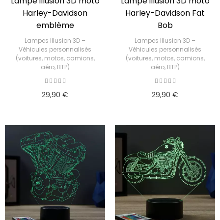
Lampe illusion 3D moto
Lampe illusion 3D moto
Harley-Davidson
Harley-Davidson Fat
emblème
Bob
Lampes Illusion 3D –
Lampes Illusion 3D –
Véhicules personnalisés
Véhicules personnalisés
(voitures, motos, camions,
(voitures, motos, camions,
aéro, BTP)
aéro, BTP)
29,90 €
29,90 €