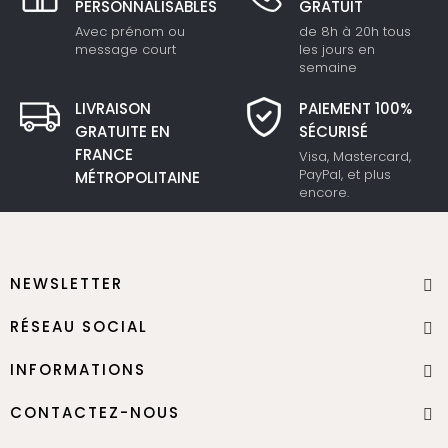
PERSONNALISABLES
GRATUIT
Avec prénom ou
de 8h à 20h tous
message court
les jours en
semaine
LIVRAISON
PAIEMENT 100%
GRATUITE EN
SÉCURISÉ
FRANCE
Visa, Mastercard,
PayPal, et plus
MÉTROPOLITAINE
encore.
NEWSLETTER
RÉSEAU SOCIAL
INFORMATIONS
CONTACTEZ-NOUS