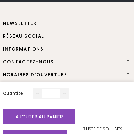
NEWSLETTER
RÉSEAU SOCIAL
INFORMATIONS
CONTACTEZ-NOUS
HORAIRES D’OUVERTURE
Quantité
Nous contacter
Termes & Conditions
Mentions légales
AJOUTER AU PANIER
Droit d’auteur JNB-Maker 2025- Tout droit réservé
LISTE DE SOUHAITS