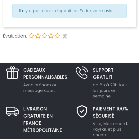
Il n'y a pas d'avis disponibles
Écrire votre avis
Évaluation:
(0)
CADEAUX
SUPPORT
PERSONNALISABLES
GRATUIT
Avec prénom ou
de 8h à 20h tous
message court
les jours en
semaine
LIVRAISON
PAIEMENT 100%
GRATUITE EN
SÉCURISÉ
FRANCE
Visa, Mastercard,
PayPal, et plus
MÉTROPOLITAINE
encore.