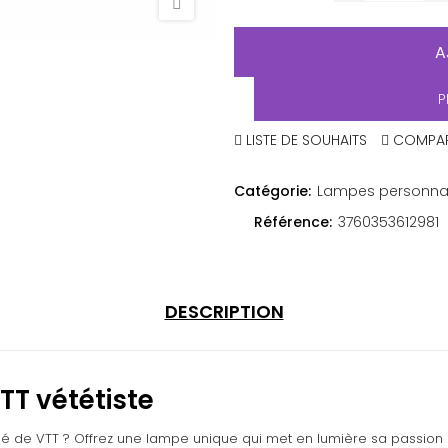
A
P
LISTE DE SOUHAITS
COMPA
Catégorie:
Lampes personnal
Référence:
3760353612981
DESCRIPTION
TT vététiste
é de VTT ? Offrez une lampe unique qui met en lumière sa passion a