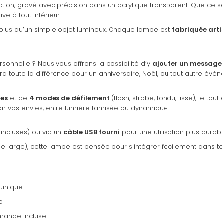
ction, gravé avec précision dans un acrylique transparent. Que ce
e à tout intérieur.
plus qu’un simple objet lumineux. Chaque lampe est
fabriquée art
onnelle ? Nous vous offrons la possibilité d’y
ajouter un message
a toute la différence pour un anniversaire, Noël, ou tout autre évé
tes
et de
4 modes de défilement
(flash, strobe, fondu, lisse), le 
on vos envies, entre lumière tamisée ou dynamique.
incluses) ou via un
câble USB fourni
pour une utilisation plus dura
 de large), cette lampe est pensée pour s'intégrer facilement dans t
 unique
e
mmande incluse