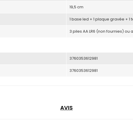
19,5 cm
1 base led + 1 plaque gravée + 1
3 piles AA LR6 (non fournies) ou 
3760353612981
3760353612981
AVIS