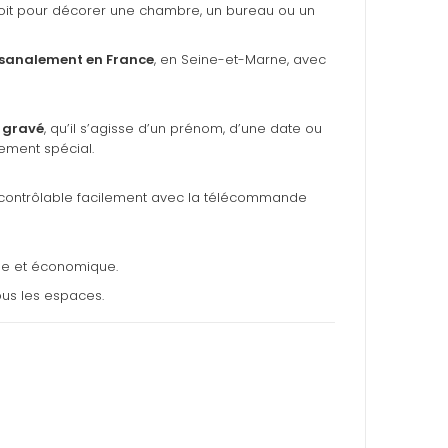
 soit pour décorer une chambre, un bureau ou un
isanalement en France
, en Seine-et-Marne, avec
 gravé
, qu’il s’agisse d’un prénom, d’une date ou
nement spécial.
tout contrôlable facilement avec la télécommande
ble et économique.
ous les espaces.