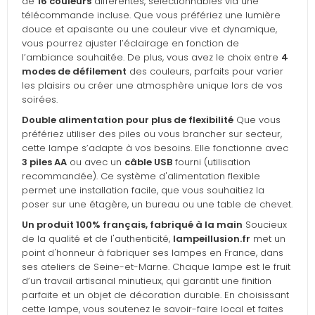
de
16 couleurs
différentes, sélectionnables via une
télécommande incluse. Que vous préfériez une lumière
douce et apaisante ou une couleur vive et dynamique,
vous pourrez ajuster l’éclairage en fonction de
l’ambiance souhaitée. De plus, vous avez le choix entre
4
modes de défilement
des couleurs, parfaits pour varier
les plaisirs ou créer une atmosphère unique lors de vos
soirées.
Double alimentation pour plus de flexibilité
Que vous
préfériez utiliser des piles ou vous brancher sur secteur,
cette lampe s’adapte à vos besoins. Elle fonctionne avec
3 piles AA
ou avec un
câble USB
fourni (utilisation
recommandée). Ce système d'alimentation flexible
permet une installation facile, que vous souhaitiez la
poser sur une étagère, un bureau ou une table de chevet.
Un produit 100% français, fabriqué à la main
Soucieux
de la qualité et de l'authenticité,
lampeillusion.fr
met un
point d'honneur à fabriquer ses lampes en France, dans
ses ateliers de Seine-et-Marne. Chaque lampe est le fruit
d’un travail artisanal minutieux, qui garantit une finition
parfaite et un objet de décoration durable. En choisissant
cette lampe, vous soutenez le savoir-faire local et faites