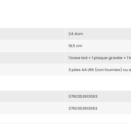
24.4cm
19,5 cm
1 base led + 1 plaque gravée + 1
3 piles AA LR6 (non fournies) ou 
3760353613063
3760353613063