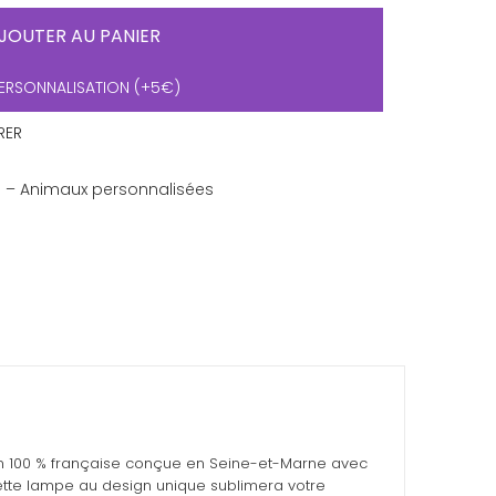
JOUTER AU PANIER
ERSONNALISATION (+5€)
RER
D – Animaux personnalisées
on 100 % française conçue en Seine-et-Marne avec
cette lampe au design unique sublimera votre