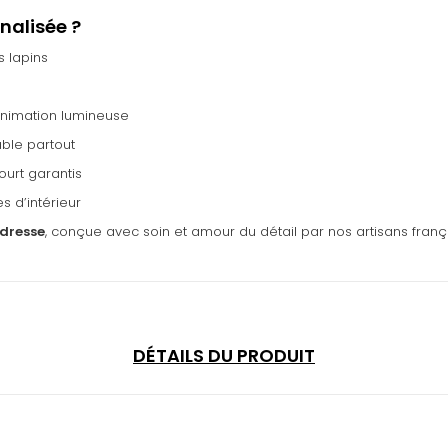
nalisée ?
 lapins
nimation lumineuse
able partout
court garantis
s d’intérieur
ndresse
, conçue avec soin et amour du détail par nos artisans françai
DÉTAILS DU PRODUIT