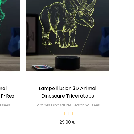
mal
Lampe illusion 3D Animal
Lampe 
 T-Rex
Dinosaure Triceratops
isées
Lampes Dinosaures Personnalisées
La
29,90 €