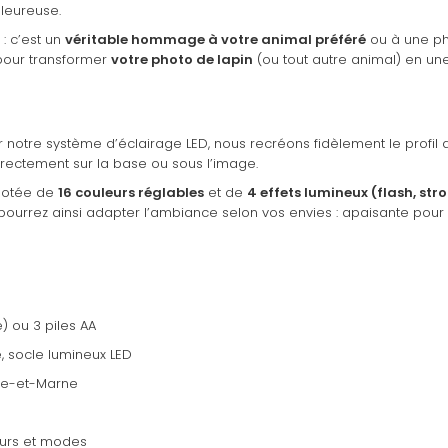
leureuse.
: c’est un
véritable hommage à votre animal préféré
ou à une pho
pour transformer
votre photo de lapin
(ou tout autre animal) en un
otre système d’éclairage LED, nous recréons fidèlement le profil d
ectement sur la base ou sous l’image.
dotée de
16 couleurs réglables
et de
4 effets lumineux (flash, str
 pourrez ainsi adapter l’ambiance selon vos envies : apaisante pour 
 ou 3 piles AA
 socle lumineux LED
ine-et-Marne
urs et modes