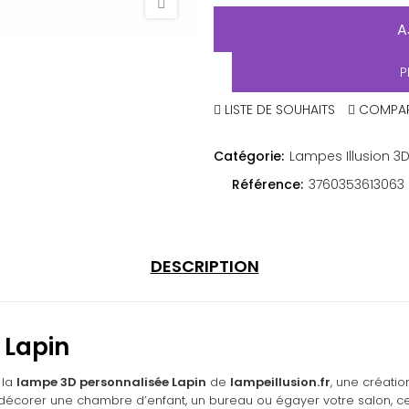
A
P
LISTE DE SOUHAITS
COMPA
Catégorie:
Lampes Illusion 3
Référence:
3760353613063
DESCRIPTION
 Lapin
 la
lampe 3D personnalisée Lapin
de
lampeillusion.fr
, une créati
ur décorer une chambre d’enfant, un bureau ou égayer votre salon, 