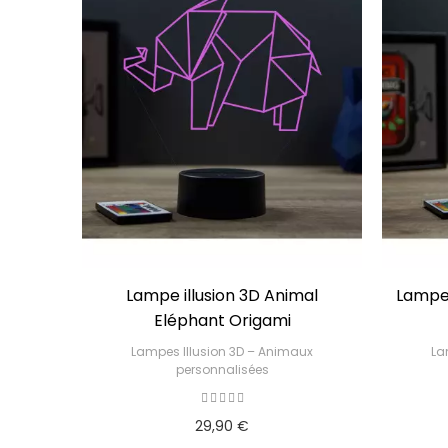
Lampe illusion 3D Animal
Lampe 
 Chien
Eléphant Origami
bé
Lampes Illusion 3D – Animaux
La
ux
personnalisées
29,90 €