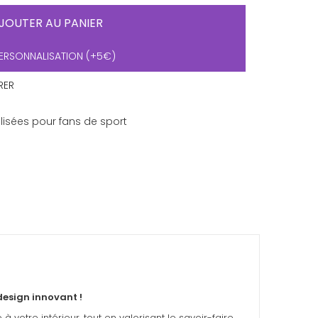
JOUTER AU PANIER
ERSONNALISATION (+5€)
RER
isées pour fans de sport
design innovant !
otre intérieur, tout en valorisant le savoir-faire