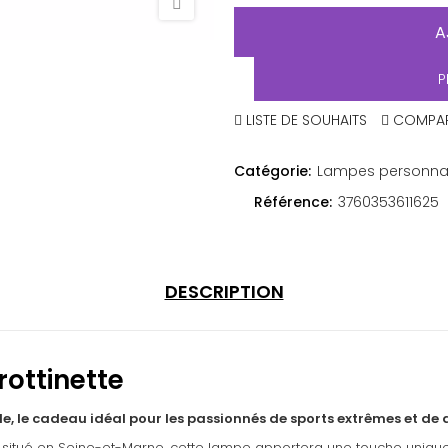
A
P
LISTE DE SOUHAITS
COMPA
Catégorie:
Lampes personnal
Référence:
3760353611625
DESCRIPTION
rottinette
le, le cadeau idéal pour les passionnés de sports extrêmes et de 
situé en Seine-et-Marne, cette lampe apportera une touche unique à v