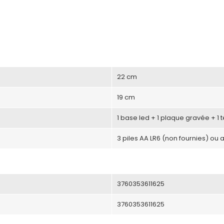
22 cm
19 cm
1 base led + 1 plaque gravée + 1
3 piles AA LR6 (non fournies) ou 
3760353611625
3760353611625