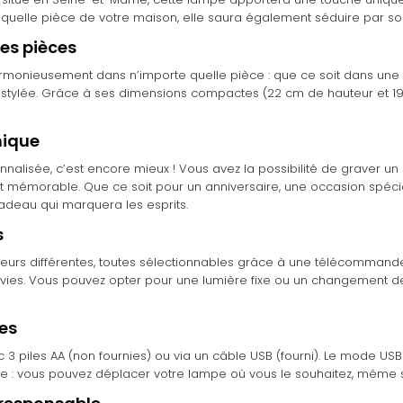
rte quelle pièce de votre maison, elle saura également séduire par so
es pièces
e harmonieusement dans n’importe quelle pièce : que ce soit dans u
stylée. Grâce à ses dimensions compactes (22 cm de hauteur et 19 
nique
sonnalisée, c’est encore mieux ! Vous avez la possibilité de graver
 mémorable. Que ce soit pour un anniversaire, une occasion spécia
cadeau qui marquera les esprits.
s
couleurs différentes, toutes sélectionnables grâce à une télécommand
envies. Vous pouvez opter pour une lumière fixe ou un changement
es
vec 3 piles AA (non fournies) ou via un câble USB (fourni). Le mode
le : vous pouvez déplacer votre lampe où vous le souhaitez, même s