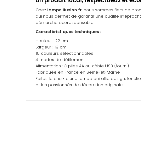
Un produit local, respectueux et éc
Chez
lampeillusion.fr
, nous sommes fiers de prom
qui nous permet de garantir une qualité irréprocha
démarche écoresponsable.
Caractéristiques techniques :
Hauteur : 22 cm
Largeur : 19 cm
16 couleurs sélectionnables
4 modes de défilement
Alimentation : 3 piles AA ou câble USB (fourni)
Fabriquée en France en Seine-et-Marne
Faites le choix d’une lampe qui allie design, fonctio
et les passionnés de décoration originale.