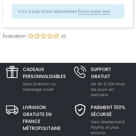
Il n'y a pas d'avis disponibles
Écrire votre avis
Évaluation:
(0)
CADEAUX
SUPPORT
PERSONNALISABLES
GRATUIT
Avec prénom ou
de 8h à 20h tous
message court
les jours en
semaine
LIVRAISON
PAIEMENT 100%
GRATUITE EN
SÉCURISÉ
FRANCE
Visa, Mastercard,
PayPal, et plus
MÉTROPOLITAINE
encore.