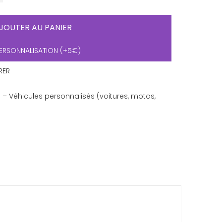
JOUTER AU PANIER
ERSONNALISATION (+5€)
RER
 – Véhicules personnalisés (voitures, motos,