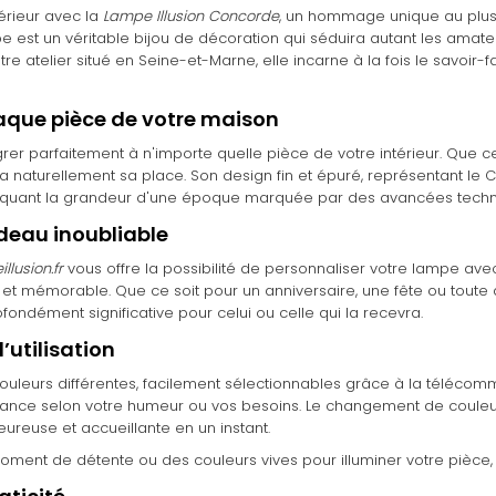
érieur avec la
Lampe Illusion Concorde
, un hommage unique au plus 
pe est un véritable bijou de décoration qui séduira autant les ama
re atelier situé en Seine-et-Marne, elle incarne à la fois le savoir-
aque pièce de votre maison
rer parfaitement à n'importe quelle pièce de votre intérieur. Que c
 naturellement sa place. Son design fin et épuré, représentant l
voquant la grandeur d'une époque marquée par des avancées tech
deau inoubliable
llusion.fr
vous offre la possibilité de personnaliser votre lampe av
 et mémorable. Que ce soit pour un anniversaire, une fête ou toute 
fondément significative pour celui ou celle qui la recevra.
’utilisation
ouleurs différentes, facilement sélectionnables grâce à la télécom
nce selon votre humeur ou vos besoins. Le changement de couleurs o
ureuse et accueillante en un instant.
ment de détente ou des couleurs vives pour illuminer votre pièce, 