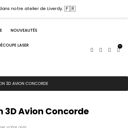
🇫🇷
dans notre atelier de Liverdy.
E
NOUVEAUTÉS
DÉCOUPE LASER
0
SION 3D AVION CONCORDE
n 3D Avion Concorde
er votre avis