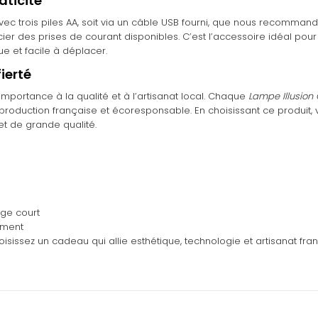
aticité
avec trois piles AA, soit via un câble USB fourni, que nous recomman
ier des prises de courant disponibles. C’est l’accessoire idéal pou
e et facile à déplacer.
ierté
portance à la qualité et à l’artisanat local. Chaque
Lampe Illusion
production française et écoresponsable. En choisissant ce produit, 
et de grande qualité.
ge court
ement
oisissez un cadeau qui allie esthétique, technologie et artisanat fran