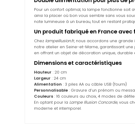
Double alimentation pour plus de pr
Pour un confort optimal, la lampe fonctionne soit 
ainsi la placer où bon vous semble sans vous souc
note lumineuse à un bureau, tout en restant pratiqu
Un produit fabriqué en France avec f
Chez
lampeillusion.fr
, nous accordons une grande im
notre atelier en Seine-et-Marne, garantissant une 
en offrant un objet de décoration unique, durable 
Dimensions et caractéristiques
Hauteur
: 20 cm
Largeur
: 24 cm
Alimentation
: 3 piles AA ou câble USB (fourni)
Personnalisable
: Gravure d’un prénom ou messa
Couleurs
: 16 couleurs au choix, 4 modes de défil
En optant pour la
Lampe Illusion Concorde
, vous ch
moderne et intemporel.