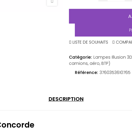
A
P
LISTE DE SOUHAITS
COMPA
Catégorie:
Lampes Illusion 3D
camions, aéro, BTP)
Référence:
3760353610765
DESCRIPTION
 Concorde