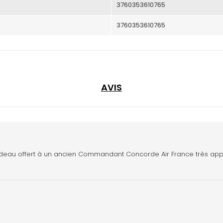
3760353610765
3760353610765
AVIS
offert à un ancien Commandant Concorde Air France très apprécié pa