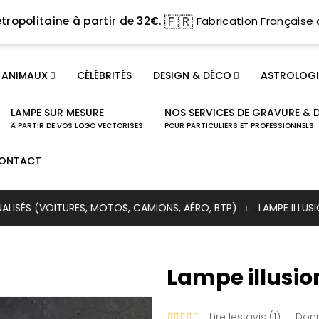
🇫🇷
tropolitaine à partir de 32€.
Fabrication Française 
ANIMAUX
CÉLÉBRITÉS
DESIGN & DÉCO
ASTROLOGI
LAMPE SUR MESURE
NOS SERVICES DE GRAVURE & 
A PARTIR DE VOS LOGO VECTORISÉS
POUR PARTICULIERS ET PROFESSIONNELS
ONTACT
NALISÉS (VOITURES, MOTOS, CAMIONS, AÉRO, BTP)
LAMPE ILLU
Lampe illusio
Lire les avis (
1
)
Donn