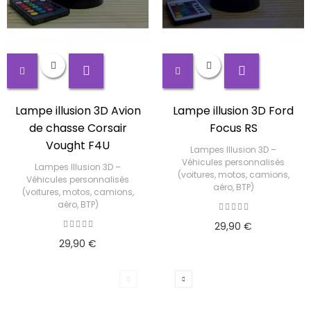
Lampe illusion 3D Avion
Lampe illusion 3D Ford
de chasse Corsair
Focus RS
Vought F4U
Lampes Illusion 3D –
Véhicules personnalisés
Lampes Illusion 3D –
(voitures, motos, camions,
Véhicules personnalisés
aéro, BTP)
(voitures, motos, camions,
aéro, BTP)
29,90 €
29,90 €