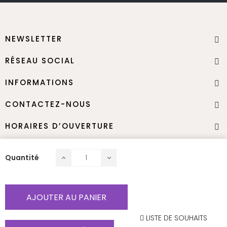
NEWSLETTER
RÉSEAU SOCIAL
INFORMATIONS
CONTACTEZ-NOUS
HORAIRES D’OUVERTURE
Quantité
Nous contacter
Termes & Conditions
Mentions légales
AJOUTER AU PANIER
Droit d’auteur JNB-Maker 2025- Tout droit réservé
LISTE DE SOUHAITS