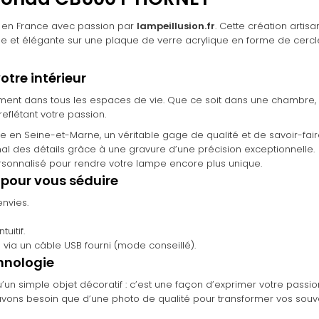
 en France avec passion par
lampeillusion.fr
. Cette création arti
et élégante sur une plaque de verre acrylique en forme de cercle. 
otre intérieur
ment dans tous les espaces de vie. Que ce soit dans une chambre, 
flétant votre passion.
 en Seine-et-Marne, un véritable gage de qualité et de savoir-faire
l des détails grâce à une gravure d’une précision exceptionnelle.
onnalisé pour rendre votre lampe encore plus unique.
 pour vous séduire
nvies.
uitif.
u via un câble USB fourni (mode conseillé).
hnologie
qu’un simple objet décoratif : c’est une façon d’exprimer votre pass
 n’avons besoin que d’une photo de qualité pour transformer vos sou