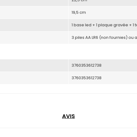
19,5 cm
1 base led + 1 plaque gravée + 1
3 piles AA LR6 (non fournies) ou 
3760353612738
3760353612738
AVIS