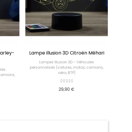
arley-
Lampe illusion 3D Citroën Méhari
Lampe
Lampes Illusion 3D – Véhicules
personnalisés (voitures, motos, camions,
ules
La
aéro, BTP)
 camions,
personn
29,90 €