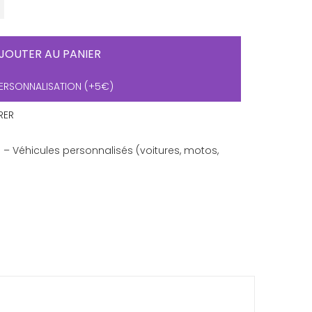
JOUTER AU PANIER
ERSONNALISATION (+5€)
RER
 – Véhicules personnalisés (voitures, motos,