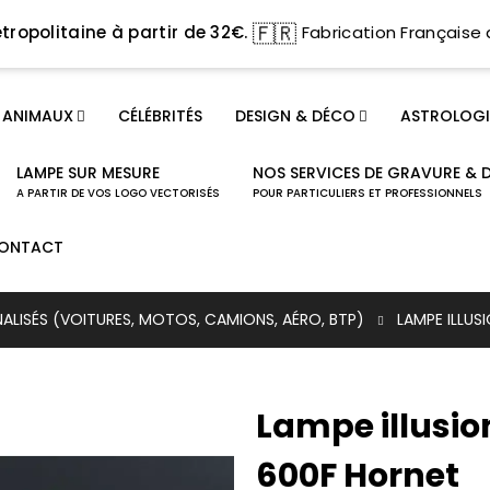
🇫🇷
tropolitaine à partir de 32€.
Fabrication Française 
ANIMAUX
CÉLÉBRITÉS
DESIGN & DÉCO
ASTROLOGI
LAMPE SUR MESURE
NOS SERVICES DE GRAVURE & 
A PARTIR DE VOS LOGO VECTORISÉS
POUR PARTICULIERS ET PROFESSIONNELS
ONTACT
NALISÉS (VOITURES, MOTOS, CAMIONS, AÉRO, BTP)
LAMPE ILLU
Lampe illusi
600F Hornet