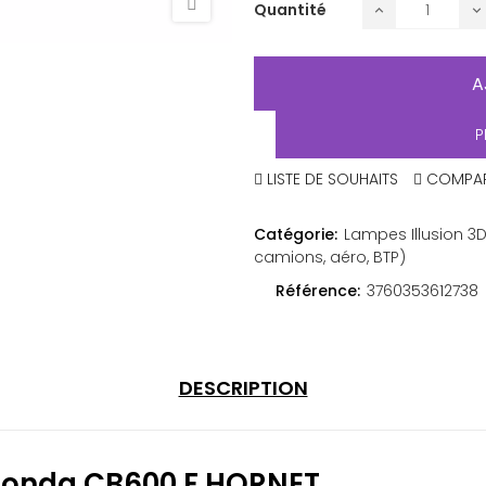
Quantité
A
P
LISTE DE SOUHAITS
COMPA
Catégorie:
Lampes Illusion 3D
camions, aéro, BTP)
Référence:
3760353612738
DESCRIPTION
 Honda CB600 F HORNET