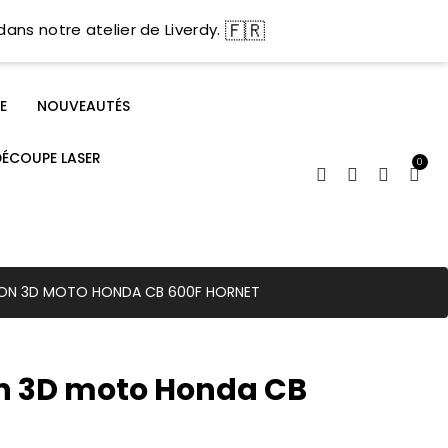
🇫🇷
dans notre atelier de Liverdy.
E
NOUVEAUTÉS
DÉCOUPE LASER
0
SION 3D MOTO HONDA CB 600F HORNET
on 3D moto Honda CB