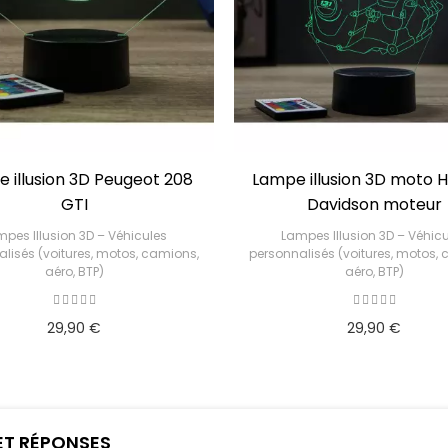
 illusion 3D Peugeot 208
Lampe illusion 3D moto H
GTI
Davidson moteur
pes Illusion 3D – Véhicules
Lampes Illusion 3D – Véhic
lisés (voitures, motos, camions,
personnalisés (voitures, motos,
aéro, BTP)
aéro, BTP)
29,90 €
29,90 €
 ET RÉPONSES